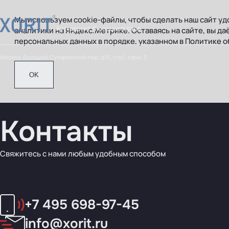
Мы используем cookie-файлы, чтобы сделать наш сайт удо
Аутсорсинг IT специалистов
аналитики на Яндекс.Метрике. Оставаясь на сайте, вы да
персональных данных
в порядке, указанном в
Политике о
Москва, Большой Сухаревский пер, д15, стр1, офис 3
OK
Контакты
Свяжитесь с нами любым удобным способом
+7 495 698-97-45
info@xorit.ru