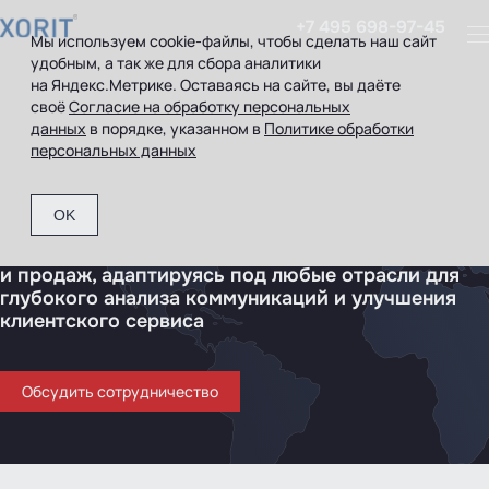
+7 495 698-97-45
Мы используем cookie-файлы, чтобы сделать наш сайт
удобным, а так же для сбора аналитики
на Яндекс.Метрике. Оставаясь на сайте, вы даёте
AI‑платформа для роста
своё
Согласие на обработку персональных
данных
в порядке, указанном в
Политике обработки
конверсии продаж
персональных данных
Интеллектуальная система автоматизации
OK
анализа клиентских взаимодействий которая
повышает эффективность отделов бронирования
и продаж, адаптируясь под любые отрасли для
глубокого анализа коммуникаций и улучшения
клиентского сервиса
Обсудить сотрудничество