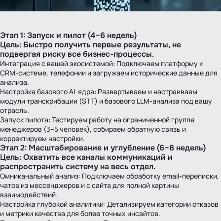
Этап 1: Запуск и пилот (4–6 недель)
Цель: Быстро получить первые результаты, не
подвергая риску все бизнес-процессы.
Интеграция с вашей экосистемой: Подключаем платформу к
CRM‑системе, телефонии и загружаем исторические данные для
анализа.
Настройка базового AI‑ядра: Развертываем и настраиваем
модули транскрибации (STT) и базового LLM‑анализа под вашу
отрасль.
Запуск пилота: Тестируем работу на ограниченной группе
менеджеров (3–5 человек), собираем обратную связь и
корректируем настройки.
Этап 2: Масштабирование и углубление (6–8 недель)
Цель: Охватить все каналы коммуникаций и
распространить систему на весь отдел.
Омниканальный анализ: Подключаем обработку email‑переписки,
чатов из мессенджеров и с сайта для полной картины
взаимодействий.
Настройка глубокой аналитики: Детализируем категории отказов
и метрики качества для более точных инсайтов.