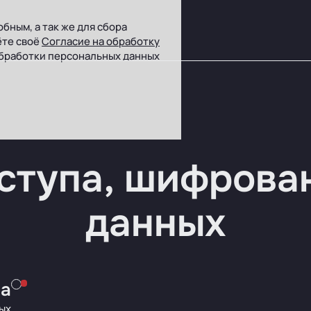
бным, а так же для сбора
ёте своё
Согласие на обработку
бработки персональных данных
ступа, шифрова
данных
а
ых