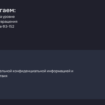
гаем:
а уровне
отвращения
е ФЗ‑152
тельной конфиденциальной информацией и
твия