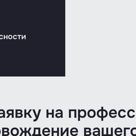
сности
аявку на профес
овождение вашего