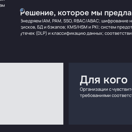
ам
Решение, которое мы предла
Внедряем IAM, PAM, SSO, RBAC/ABAC; шифрование н
дисков, БД и бэкапов; KMS/HSM и PKI; систем пред
утечек (DLP) и классификацию данных; соответстви
Для кого
Организации с чувстви
требованиями соответс