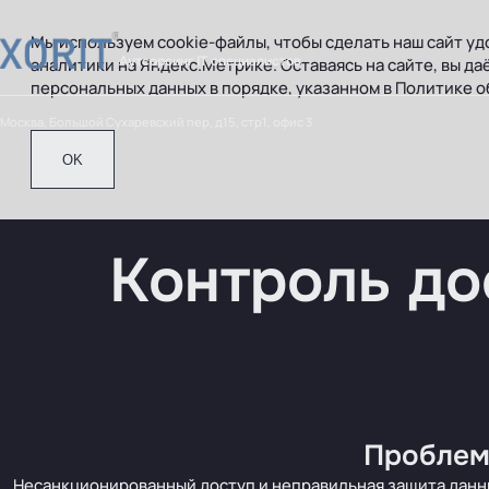
Мы используем cookie-файлы, чтобы сделать наш сайт удо
Аутсорсинг IT специалистов
аналитики на Яндекс.Метрике. Оставаясь на сайте, вы да
персональных данных
в порядке, указанном в
Политике о
Москва, Большой Сухаревский пер, д15, стр1, офис 3
OK
Контроль до
Проблем
Несанкционированный доступ и неправильная защита данн