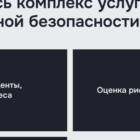
сь комплекс услу
ой безопасности
енты,
Оценка ри
еса